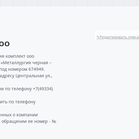
✎
Редактировать опис
ООО
ия комплект ооо
 «Металлургия черная –
под номером 674949.
дресу Центральная ул.,
и по телефону +7(49334)
ть по телефону
анных о компании
и обращении ее номер - №