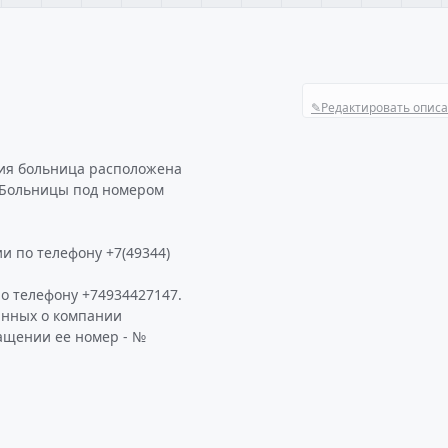
✎
Редактировать опис
ния больница расположена
 Больницы под номером
и по телефону +7(49344)
 телефону +74934427147.
анных о компании
ащении ее номер - №